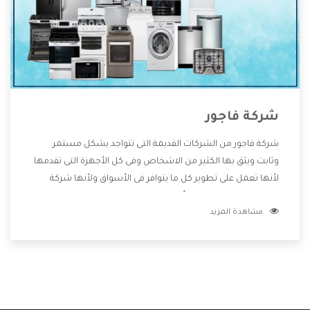
شركة فاجور
شركة فاجور من الشركات القديمة التى تتواجد بشكل مستمر
وثابت ويثق بها الكثير من الاشخاص وفى كل الأجهزة التى تقدمها
لأنها تعمل على تطوير كل ما يتوافر فى الأسواق ولأنها شركة
معروفة تهتم جدا بتوفير أفضل خدمات ما بعد البيع مع المنتجات
مشاهدة المزيد
وتقدم للعملاء أقوى العروض والخصومات التى تسهل على
المستهلك الاستمتاع بشراء جميع ما نقدمه لكم معنا هتجد كل
ما هو جديد وأفضل