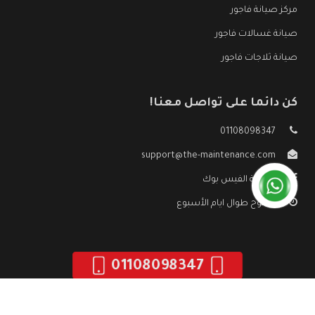
مركز صيانة فاجور
صيانة غسالات فاجور
صيانة ثلاجات فاجور
كن دائما على تواصل معنا!
01108098347
support@the-maintenance.com
صفحة الفيس بوك
مفتوح طوال ايام الأسبوع
01108098347
جميع الحقوق محفوظه ©
صيانة فاجور