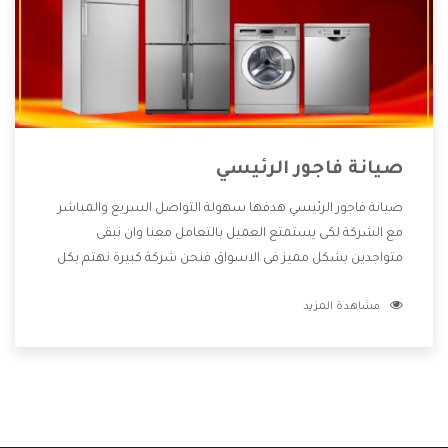
صيانة فاجور الرئيسي
صيانة فاجور الرئيسي هدفها سهولة التواصل السريع والمباشر
مع الشركة لكى يستمتع العميل بالتعامل معنا وان نبقى
متواجدين بشكل مميز فى الاسواق فنحن شركة كبيرة نهتم بكل
التفاصيل المهمة للعميل وان يستمتع بالخدمات التى تنفرد
مشاهدة المزيد
الشركة بها والتى تكون منها خدمة الصيانة التى تكون من أهم
الخدمات التى يرغب بها العميل لأنها تحافظ على كفاءة المنتج
كما أن شركة فاجور تقدم لنا جميع الأجهزة التى نبحث عنها وأقوى
الأسعار التى تكون مناسبة لكثير من العملاء