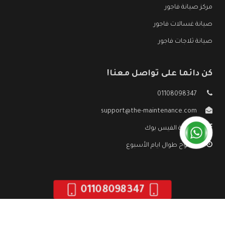
مركز صيانة فاجور
صيانة غسالات فاجور
صيانة ثلاجات فاجور
كن دائما على تواصل معنا!
01108098347
support@the-maintenance.com
صفحة الفيس بوك
مفتوح طوال ايام الأسبوع
01108098347
جميع الحقوق محفوظه ©
صيانة فاجور