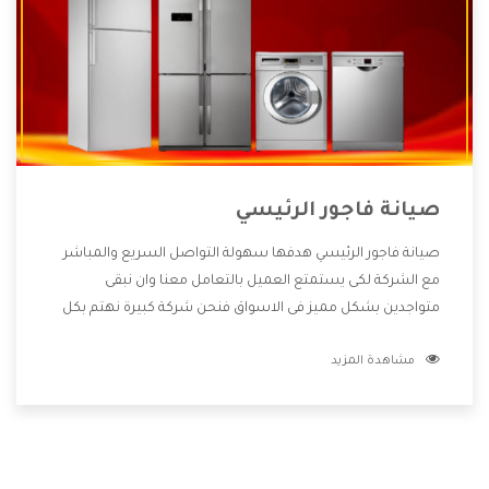
صيانة فاجور الرئيسي
صيانة فاجور الرئيسي هدفها سهولة التواصل السريع والمباشر
مع الشركة لكى يستمتع العميل بالتعامل معنا وان نبقى
متواجدين بشكل مميز فى الاسواق فنحن شركة كبيرة نهتم بكل
التفاصيل المهمة للعميل وان يستمتع بالخدمات التى تنفرد
مشاهدة المزيد
الشركة بها والتى تكون منها خدمة الصيانة التى تكون من أهم
الخدمات التى يرغب بها العميل لأنها تحافظ على كفاءة المنتج
كما أن شركة فاجور تقدم لنا جميع الأجهزة التى نبحث عنها وأقوى
الأسعار التى تكون مناسبة لكثير من العملاء