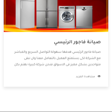
صيانة فاجور الرئيسي
صيانة فاجور الرئيسي هدفها سهولة التواصل السريع والمباشر
مع الشركة لكى يستمتع العميل بالتعامل معنا وان نبقى
متواجدين بشكل مميز فى الاسواق فنحن شركة كبيرة نهتم بكل
التفاصيل المهمة للعميل وان يستمتع بالخدمات التى تنفرد
مشاهدة المزيد
الشركة بها والتى تكون منها خدمة الصيانة التى تكون من أهم
الخدمات التى يرغب بها العميل لأنها تحافظ على كفاءة المنتج
كما أن شركة فاجور تقدم لنا جميع الأجهزة التى نبحث عنها وأقوى
الأسعار التى تكون مناسبة لكثير من العملاء