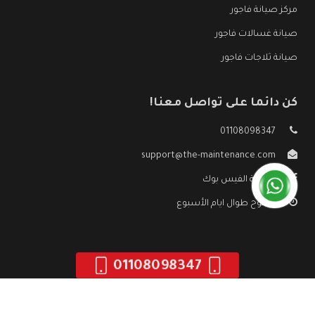
مركز صيانة فاجور
صيانة غسالات فاجور
صيانة ثلاجات فاجور
كن دائما على تواصل معنا!
01108098347
support@the-maintenance.com
صفحة الفيس بوك
مفتوح طوال ايام الأسبوع
01108098347
جميع الحقوق محفوظه ©
صيانة فاجور