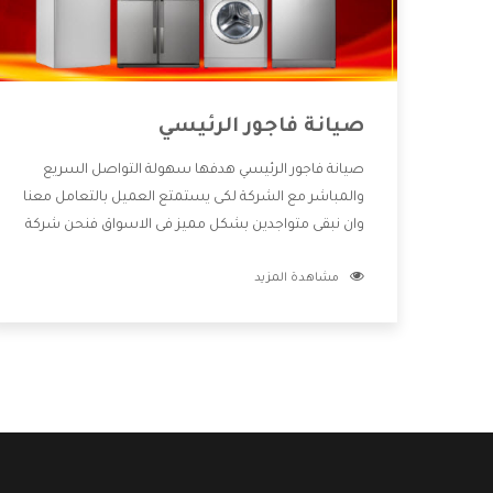
صيانة فاجور الرئيسي
صيانة فاجور الرئيسي هدفها سهولة التواصل السريع
والمباشر مع الشركة لكى يستمتع العميل بالتعامل معنا
وان نبقى متواجدين بشكل مميز فى الاسواق فنحن شركة
كبيرة نهتم بكل التفاصيل المهمة للعميل وان يستمتع
مشاهدة المزيد
بالخدمات التى تنفرد الشركة بها والتى تكون منها خدمة
الصيانة التى تكون من أهم الخدمات التى يرغب بها
العميل لأنها تحافظ على كفاءة المنتج كما أن شركة
فاجور تقدم لنا جميع الأجهزة التى نبحث عنها وأقوى
الأسعار التى تكون مناسبة لكثير من العملاء