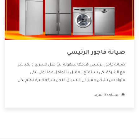
صيانة فاجور الرئيسي
صيانة فاجور الرئيسي هدفها سهولة التواصل السريع والمباشر
مع الشركة لكى يستمتع العميل بالتعامل معنا وان نبقى
متواجدين بشكل مميز فى الاسواق فنحن شركة كبيرة نهتم بكل
التفاصيل المهمة للعميل وان يستمتع بالخدمات التى تنفرد
مشاهدة المزيد
الشركة بها والتى تكون منها خدمة الصيانة التى تكون من أهم
الخدمات التى يرغب بها العميل لأنها تحافظ على كفاءة المنتج
كما أن شركة فاجور تقدم لنا جميع الأجهزة التى نبحث عنها وأقوى
الأسعار التى تكون مناسبة لكثير من العملاء