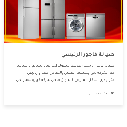
صيانة فاجور الرئيسي
صيانة فاجور الرئيسي هدفها سهولة التواصل السريع والمباشر
مع الشركة لكى يستمتع العميل بالتعامل معنا وان نبقى
متواجدين بشكل مميز فى الاسواق فنحن شركة كبيرة نهتم بكل
التفاصيل المهمة للعميل وان يستمتع بالخدمات التى تنفرد
مشاهدة المزيد
الشركة بها والتى تكون منها خدمة الصيانة التى تكون من أهم
الخدمات التى يرغب بها العميل لأنها تحافظ على كفاءة المنتج
كما أن شركة فاجور تقدم لنا جميع الأجهزة التى نبحث عنها وأقوى
الأسعار التى تكون مناسبة لكثير من العملاء