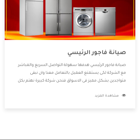
صيانة فاجور الرئيسي
صيانة فاجور الرئيسي هدفها سهولة التواصل السريع والمباشر
مع الشركة لكى يستمتع العميل بالتعامل معنا وان نبقى
متواجدين بشكل مميز فى الاسواق فنحن شركة كبيرة نهتم بكل
التفاصيل المهمة للعميل وان يستمتع بالخدمات التى تنفرد
مشاهدة المزيد
الشركة بها والتى تكون منها خدمة الصيانة التى تكون من أهم
الخدمات التى يرغب بها العميل لأنها تحافظ على كفاءة المنتج
كما أن شركة فاجور تقدم لنا جميع الأجهزة التى نبحث عنها وأقوى
الأسعار التى تكون مناسبة لكثير من العملاء