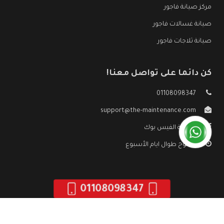
مركز صيانة فاجور
صيانة غسالات فاجور
صيانة ثلاجات فاجور
كن دائما على تواصل معنا!
01108098347
support@the-maintenance.com
صفحة الفيس بوك
مفتوح طوال ايام الأسبوع
01108098347
جميع الحقوق محفوظه ©
صيانة فاجور