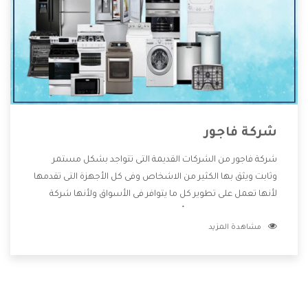
شركة فاجور
شركة فاجور من الشركات القديمة التى تتواجد بشكل مستمر
وثابت ويثق بها الكثير من الاشخاص وفى كل الأجهزة التى تقدمها
لأنها تعمل على تطوير كل ما يتوافر فى الأسواق ولأنها شركة
معروفة تهتم جدا بتوفير أفضل خدمات ما بعد البيع مع المنتجات
مشاهدة المزيد
وتقدم للعملاء أقوى العروض والخصومات التى تسهل على
المستهلك الاستمتاع بشراء جميع ما نقدمه لكم معنا هتجد كل
ما هو جديد وأفضل