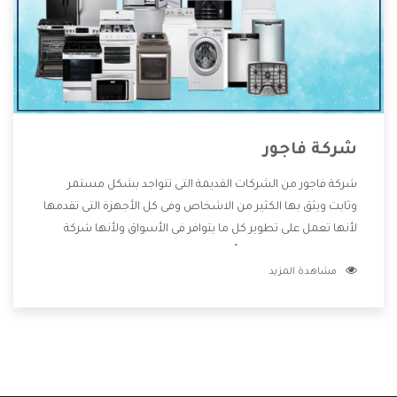
شركة فاجور
شركة فاجور من الشركات القديمة التى تتواجد بشكل مستمر
وثابت ويثق بها الكثير من الاشخاص وفى كل الأجهزة التى تقدمها
لأنها تعمل على تطوير كل ما يتوافر فى الأسواق ولأنها شركة
معروفة تهتم جدا بتوفير أفضل خدمات ما بعد البيع مع المنتجات
مشاهدة المزيد
وتقدم للعملاء أقوى العروض والخصومات التى تسهل على
المستهلك الاستمتاع بشراء جميع ما نقدمه لكم معنا هتجد كل
ما هو جديد وأفضل