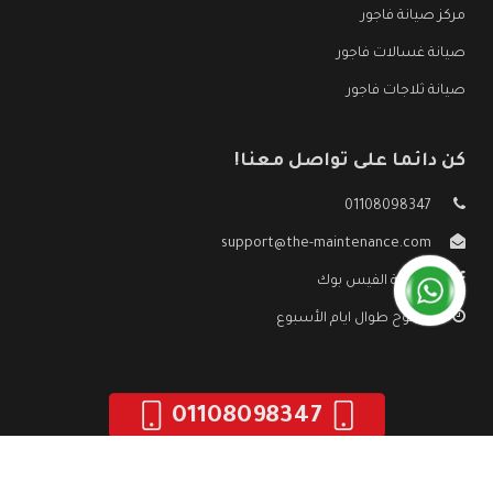
مركز صيانة فاجور
صيانة غسالات فاجور
صيانة ثلاجات فاجور
كن دائما على تواصل معنا!
01108098347
support@the-maintenance.com
صفحة الفيس بوك
مفتوح طوال ايام الأسبوع
01108098347
جميع الحقوق محفوظه ©
صيانة فاجور