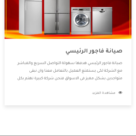
صيانة فاجور الرئيسي
صيانة فاجور الرئيسي هدفها سهولة التواصل السريع والمباشر
مع الشركة لكى يستمتع العميل بالتعامل معنا وان نبقى
متواجدين بشكل مميز فى الاسواق فنحن شركة كبيرة نهتم بكل
التفاصيل المهمة للعميل وان يستمتع بالخدمات التى تنفرد
مشاهدة المزيد
الشركة بها والتى تكون منها خدمة الصيانة التى تكون من أهم
الخدمات التى يرغب بها العميل لأنها تحافظ على كفاءة المنتج
كما أن شركة فاجور تقدم لنا جميع الأجهزة التى نبحث عنها وأقوى
الأسعار التى تكون مناسبة لكثير من العملاء