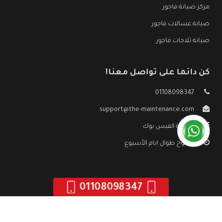
مركز صيانة فاجور
صيانة غسالات فاجور
صيانة ثلاجات فاجور
كن دائما على تواصل معنا!
01108098347
support@the-maintenance.com
صفحة الفيس بوك
مفتوح طوال ايام الأسبوع
01108098347
جميع الحقوق محفوظه ©
صيانة فاجور