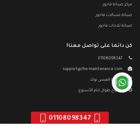
مركز صيانة فاجور
صيانة غسالات فاجور
صيانة ثلاجات فاجور
كن دائما على تواصل معنا!
01108098347
support@the-maintenance.com
صفحة الفيس بوك
مفتوح طوال ايام الأسبوع
01108098347
جميع الحقوق محفوظه ©
صيانة فاجور