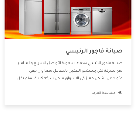
صيانة فاجور الرئيسي
صيانة فاجور الرئيسي هدفها سهولة التواصل السريع والمباشر
مع الشركة لكى يستمتع العميل بالتعامل معنا وان نبقى
متواجدين بشكل مميز فى الاسواق فنحن شركة كبيرة نهتم بكل
التفاصيل المهمة للعميل وان يستمتع بالخدمات التى تنفرد
مشاهدة المزيد
الشركة بها والتى تكون منها خدمة الصيانة التى تكون من أهم
الخدمات التى يرغب بها العميل لأنها تحافظ على كفاءة المنتج
كما أن شركة فاجور تقدم لنا جميع الأجهزة التى نبحث عنها وأقوى
الأسعار التى تكون مناسبة لكثير من العملاء