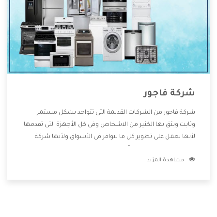
شركة فاجور
شركة فاجور من الشركات القديمة التى تتواجد بشكل مستمر
وثابت ويثق بها الكثير من الاشخاص وفى كل الأجهزة التى تقدمها
لأنها تعمل على تطوير كل ما يتوافر فى الأسواق ولأنها شركة
معروفة تهتم جدا بتوفير أفضل خدمات ما بعد البيع مع المنتجات
مشاهدة المزيد
وتقدم للعملاء أقوى العروض والخصومات التى تسهل على
المستهلك الاستمتاع بشراء جميع ما نقدمه لكم معنا هتجد كل
ما هو جديد وأفضل