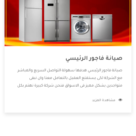
صيانة فاجور الرئيسي
صيانة فاجور الرئيسي هدفها سهولة التواصل السريع والمباشر
مع الشركة لكى يستمتع العميل بالتعامل معنا وان نبقى
متواجدين بشكل مميز فى الاسواق فنحن شركة كبيرة نهتم بكل
التفاصيل المهمة للعميل وان يستمتع بالخدمات التى تنفرد
مشاهدة المزيد
الشركة بها والتى تكون منها خدمة الصيانة التى تكون من أهم
الخدمات التى يرغب بها العميل لأنها تحافظ على كفاءة المنتج
كما أن شركة فاجور تقدم لنا جميع الأجهزة التى نبحث عنها وأقوى
الأسعار التى تكون مناسبة لكثير من العملاء