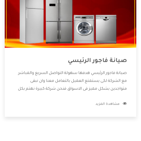
صيانة فاجور الرئيسي
صيانة فاجور الرئيسي هدفها سهولة التواصل السريع والمباشر
مع الشركة لكى يستمتع العميل بالتعامل معنا وان نبقى
متواجدين بشكل مميز فى الاسواق فنحن شركة كبيرة نهتم بكل
التفاصيل المهمة للعميل وان يستمتع بالخدمات التى تنفرد
مشاهدة المزيد
الشركة بها والتى تكون منها خدمة الصيانة التى تكون من أهم
الخدمات التى يرغب بها العميل لأنها تحافظ على كفاءة المنتج
كما أن شركة فاجور تقدم لنا جميع الأجهزة التى نبحث عنها وأقوى
الأسعار التى تكون مناسبة لكثير من العملاء