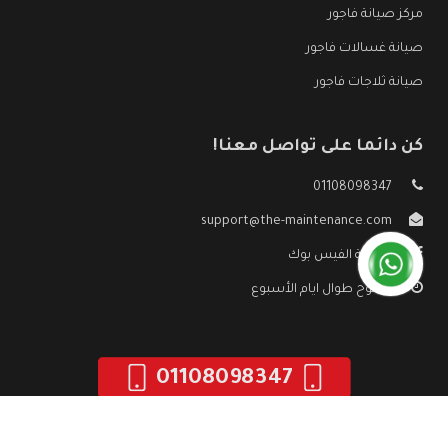
مركز صيانة فاجور
صيانة غسالات فاجور
صيانة ثلاجات فاجور
كن دائما على تواصل معنا!
01108098347
support@the-maintenance.com
صفحة الفيس بوك
مفتوح طوال ايام الأسبوع
01108098347
جميع الحقوق محفوظه ©
صيانة فاجور