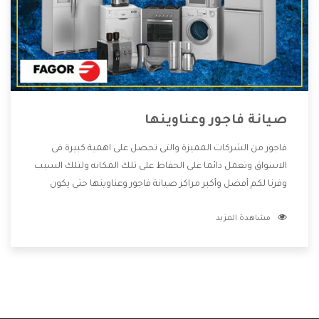
صيانة فاجور وعناوينها
فاجور من الشركات المميزة والتى تحصل على اهمية كبيرة فى
الاسواق وتعمل دائما على الحفاظ على تلك المكانه ولتلك السبب
وفرنا لكم أفضل وأكبر مراكز صيانة فاجور وعناوينها حتى يكون
قريب من كل العملاء ويستطيع القيام بتصليح جميع المنتجات
مشاهدة المزيد
دون اى ازعاج كما أننا نهتم بكل ما يحتاجه المستهلك لكى نحافظ
على ثقتهم بنا ،وهتستمتع بأقوى العروض والخدمات ما بعد البيع
التى ترضى العميل