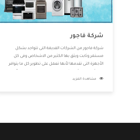
شركة فاجور
شركة فاجور من الشركات القديمة التى تتواجد بشكل
مستمر وثابت ويثق بها الكثير من الاشخاص وفى كل
الأجهزة التى تقدمها لأنها تعمل على تطوير كل ما يتوافر
فى الأسواق ولأنها شركة معروفة تهتم جدا بتوفير أفضل
مشاهدة المزيد
خدمات ما بعد البيع مع المنتجات وتقدم للعملاء أقوى
العروض والخصومات التى تسهل على المستهلك
الاستمتاع بشراء جميع ما نقدمه لكم معنا هتجد كل ما
هو جديد وأفضل