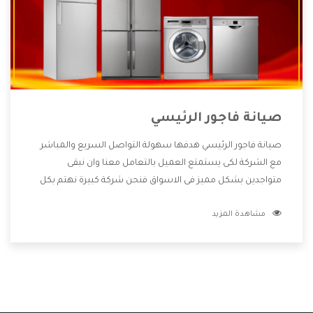
صيانة فاجور الرئيسي
صيانة فاجور الرئيسي هدفها سهولة التواصل السريع والمباشر
مع الشركة لكى يستمتع العميل بالتعامل معنا وان نبقى
متواجدين بشكل مميز فى الاسواق فنحن شركة كبيرة نهتم بكل
التفاصيل المهمة للعميل وان يستمتع بالخدمات التى تنفرد
مشاهدة المزيد
الشركة بها والتى تكون منها خدمة الصيانة التى تكون من أهم
الخدمات التى يرغب بها العميل لأنها تحافظ على كفاءة المنتج
كما أن شركة فاجور تقدم لنا جميع الأجهزة التى نبحث عنها وأقوى
الأسعار التى تكون مناسبة لكثير من العملاء