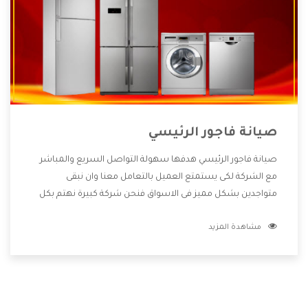
صيانة فاجور الرئيسي
صيانة فاجور الرئيسي هدفها سهولة التواصل السريع والمباشر
مع الشركة لكى يستمتع العميل بالتعامل معنا وان نبقى
متواجدين بشكل مميز فى الاسواق فنحن شركة كبيرة نهتم بكل
التفاصيل المهمة للعميل وان يستمتع بالخدمات التى تنفرد
مشاهدة المزيد
الشركة بها والتى تكون منها خدمة الصيانة التى تكون من أهم
الخدمات التى يرغب بها العميل لأنها تحافظ على كفاءة المنتج
كما أن شركة فاجور تقدم لنا جميع الأجهزة التى نبحث عنها وأقوى
الأسعار التى تكون مناسبة لكثير من العملاء