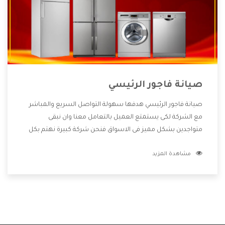
صيانة فاجور الرئيسي
صيانة فاجور الرئيسي هدفها سهولة التواصل السريع والمباشر
مع الشركة لكى يستمتع العميل بالتعامل معنا وان نبقى
متواجدين بشكل مميز فى الاسواق فنحن شركة كبيرة نهتم بكل
التفاصيل المهمة للعميل وان يستمتع بالخدمات التى تنفرد
مشاهدة المزيد
الشركة بها والتى تكون منها خدمة الصيانة التى تكون من أهم
الخدمات التى يرغب بها العميل لأنها تحافظ على كفاءة المنتج
كما أن شركة فاجور تقدم لنا جميع الأجهزة التى نبحث عنها وأقوى
الأسعار التى تكون مناسبة لكثير من العملاء