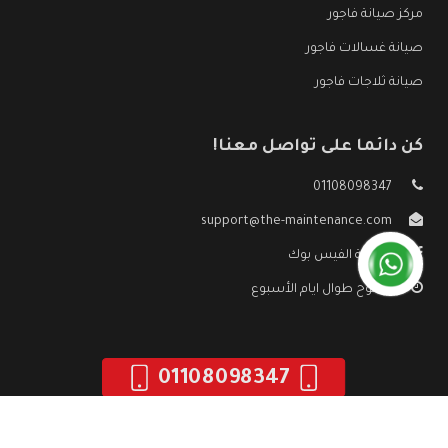
مركز صيانة فاجور
صيانة غسالات فاجور
صيانة ثلاجات فاجور
كن دائما على تواصل معنا!
01108098347
support@the-maintenance.com
صفحة الفيس بوك
مفتوح طوال ايام الأسبوع
01108098347
جميع الحقوق محفوظه ©
صيانة فاجور