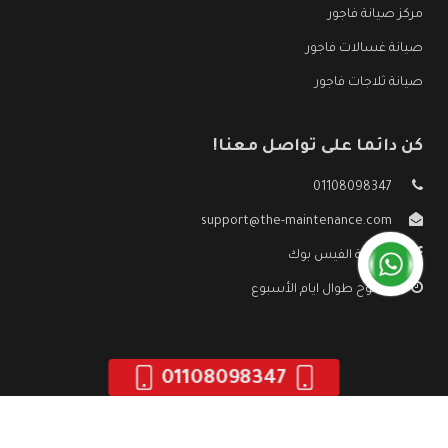
مركز صيانة فاجور
صيانة غسالات فاجور
صيانة ثلاجات فاجور
كن دائما على تواصل معنا!
01108098347
support@the-maintenance.com
صفحة الفيس بوك
مفتوح طوال ايام الأسبوع
01108098347
جميع الحقوق محفوظه ©
صيانة فاجور