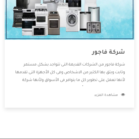
شركة فاجور
شركة فاجور من الشركات القديمة التى تتواجد بشكل مستمر
وثابت ويثق بها الكثير من الاشخاص وفى كل الأجهزة التى تقدمها
لأنها تعمل على تطوير كل ما يتوافر فى الأسواق ولأنها شركة
معروفة تهتم جدا بتوفير أفضل خدمات ما بعد البيع مع المنتجات
مشاهدة المزيد
وتقدم للعملاء أقوى العروض والخصومات التى تسهل على
المستهلك الاستمتاع بشراء جميع ما نقدمه لكم معنا هتجد كل
ما هو جديد وأفضل