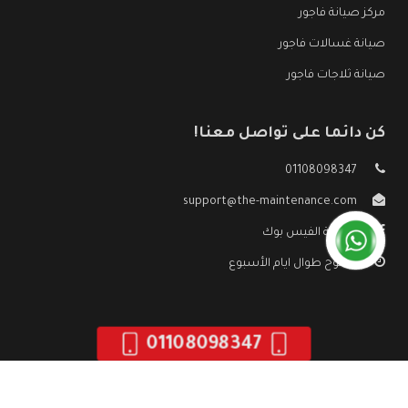
مركز صيانة فاجور
صيانة غسالات فاجور
صيانة ثلاجات فاجور
كن دائما على تواصل معنا!
01108098347
support@the-maintenance.com
صفحة الفيس بوك
مفتوح طوال ايام الأسبوع
01108098347
جميع الحقوق محفوظه ©
صيانة فاجور