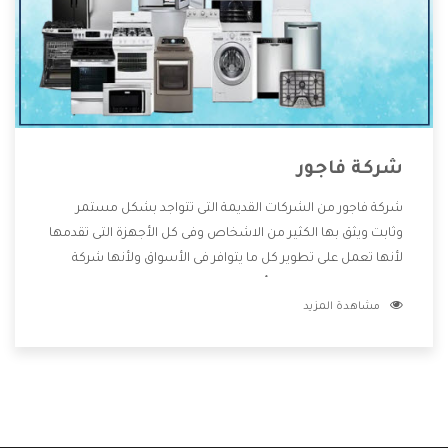
شركة فاجور
شركة فاجور من الشركات القديمة التى تتواجد بشكل مستمر
وثابت ويثق بها الكثير من الاشخاص وفى كل الأجهزة التى تقدمها
لأنها تعمل على تطوير كل ما يتوافر فى الأسواق ولأنها شركة
معروفة تهتم جدا بتوفير أفضل خدمات ما بعد البيع مع المنتجات
مشاهدة المزيد
وتقدم للعملاء أقوى العروض والخصومات التى تسهل على
المستهلك الاستمتاع بشراء جميع ما نقدمه لكم معنا هتجد كل
ما هو جديد وأفضل