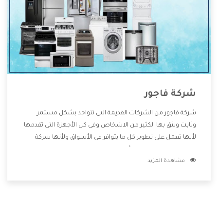
شركة فاجور
شركة فاجور من الشركات القديمة التى تتواجد بشكل مستمر
وثابت ويثق بها الكثير من الاشخاص وفى كل الأجهزة التى تقدمها
لأنها تعمل على تطوير كل ما يتوافر فى الأسواق ولأنها شركة
معروفة تهتم جدا بتوفير أفضل خدمات ما بعد البيع مع المنتجات
مشاهدة المزيد
وتقدم للعملاء أقوى العروض والخصومات التى تسهل على
المستهلك الاستمتاع بشراء جميع ما نقدمه لكم معنا هتجد كل
ما هو جديد وأفضل