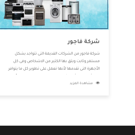
شركة فاجور
شركة فاجور من الشركات القديمة التى تتواجد بشكل
مستمر وثابت ويثق بها الكثير من الاشخاص وفى كل
الأجهزة التى تقدمها لأنها تعمل على تطوير كل ما يتوافر
فى الأسواق ولأنها شركة معروفة تهتم جدا بتوفير أفضل
مشاهدة المزيد
خدمات ما بعد البيع مع المنتجات وتقدم للعملاء أقوى
العروض والخصومات التى تسهل على المستهلك
الاستمتاع بشراء جميع ما نقدمه لكم معنا هتجد كل ما
هو جديد وأفضل