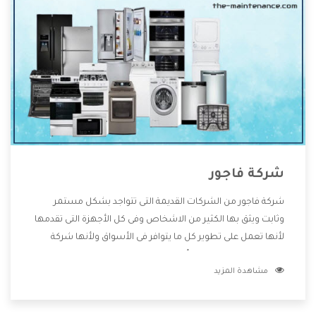
شركة فاجور
شركة فاجور من الشركات القديمة التى تتواجد بشكل مستمر
وثابت ويثق بها الكثير من الاشخاص وفى كل الأجهزة التى تقدمها
لأنها تعمل على تطوير كل ما يتوافر فى الأسواق ولأنها شركة
معروفة تهتم جدا بتوفير أفضل خدمات ما بعد البيع مع المنتجات
مشاهدة المزيد
وتقدم للعملاء أقوى العروض والخصومات التى تسهل على
المستهلك الاستمتاع بشراء جميع ما نقدمه لكم معنا هتجد كل
ما هو جديد وأفضل