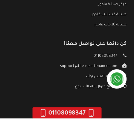
مركز صيانة فاجور
صيانة غسالات فاجور
صيانة ثلاجات فاجور
كن دائما على تواصل معنا!
01108098347
support@the-maintenance.com
صفحة الفيس بوك
مفتوح طوال ايام الأسبوع
01108098347
جميع الحقوق محفوظه ©
صيانة فاجور