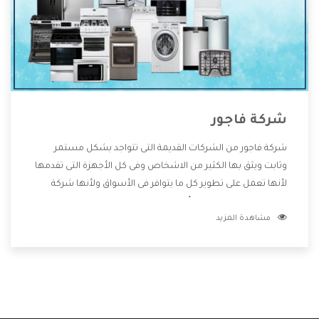
شركة فاجور
شركة فاجور من الشركات القديمة التى تتواجد بشكل مستمر
وثابت ويثق بها الكثير من الاشخاص وفى كل الأجهزة التى تقدمها
لأنها تعمل على تطوير كل ما يتوافر فى الأسواق ولأنها شركة
معروفة تهتم جدا بتوفير أفضل خدمات ما بعد البيع مع المنتجات
مشاهدة المزيد
وتقدم للعملاء أقوى العروض والخصومات التى تسهل على
المستهلك الاستمتاع بشراء جميع ما نقدمه لكم معنا هتجد كل
ما هو جديد وأفضل