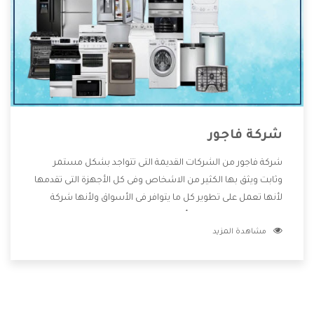
شركة فاجور
شركة فاجور من الشركات القديمة التى تتواجد بشكل مستمر
وثابت ويثق بها الكثير من الاشخاص وفى كل الأجهزة التى تقدمها
لأنها تعمل على تطوير كل ما يتوافر فى الأسواق ولأنها شركة
معروفة تهتم جدا بتوفير أفضل خدمات ما بعد البيع مع المنتجات
مشاهدة المزيد
وتقدم للعملاء أقوى العروض والخصومات التى تسهل على
المستهلك الاستمتاع بشراء جميع ما نقدمه لكم معنا هتجد كل
ما هو جديد وأفضل