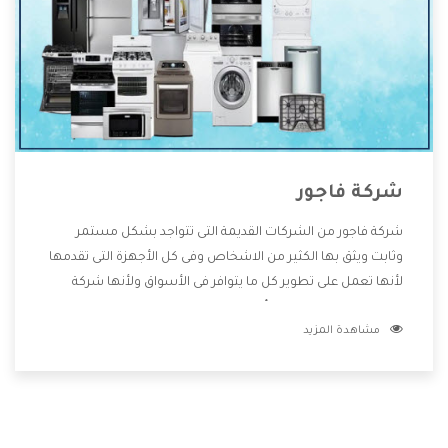
شركة فاجور
شركة فاجور من الشركات القديمة التى تتواجد بشكل مستمر
وثابت ويثق بها الكثير من الاشخاص وفى كل الأجهزة التى تقدمها
لأنها تعمل على تطوير كل ما يتوافر فى الأسواق ولأنها شركة
معروفة تهتم جدا بتوفير أفضل خدمات ما بعد البيع مع المنتجات
مشاهدة المزيد
وتقدم للعملاء أقوى العروض والخصومات التى تسهل على
المستهلك الاستمتاع بشراء جميع ما نقدمه لكم معنا هتجد كل
ما هو جديد وأفضل