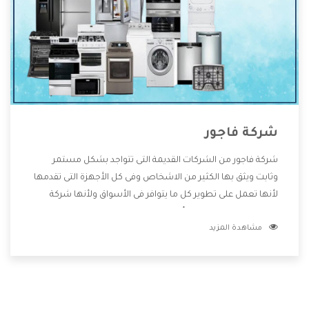
شركة فاجور
شركة فاجور من الشركات القديمة التى تتواجد بشكل مستمر
وثابت ويثق بها الكثير من الاشخاص وفى كل الأجهزة التى تقدمها
لأنها تعمل على تطوير كل ما يتوافر فى الأسواق ولأنها شركة
معروفة تهتم جدا بتوفير أفضل خدمات ما بعد البيع مع المنتجات
مشاهدة المزيد
وتقدم للعملاء أقوى العروض والخصومات التى تسهل على
المستهلك الاستمتاع بشراء جميع ما نقدمه لكم معنا هتجد كل
ما هو جديد وأفضل