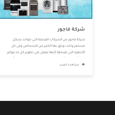
شركة فاجور
شركة فاجور من الشركات القديمة التى تتواجد بشكل
مستمر وثابت ويثق بها الكثير من الاشخاص وفى كل
الأجهزة التى تقدمها لأنها تعمل على تطوير كل ما يتوافر
فى الأسواق ولأنها شركة معروفة تهتم جدا بتوفير أفضل
مشاهدة المزيد
خدمات ما بعد البيع مع المنتجات وتقدم للعملاء أقوى
العروض والخصومات التى تسهل على المستهلك
الاستمتاع بشراء جميع ما نقدمه لكم معنا هتجد كل ما
هو جديد وأفضل