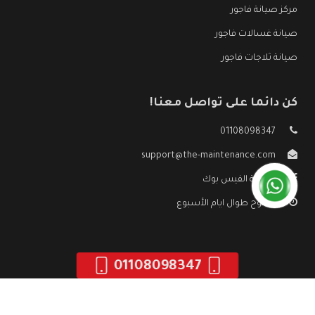
مركز صيانة فاجور
صيانة غسالات فاجور
صيانة ثلاجات فاجور
كن دائما على تواصل معنا!
01108098347
support@the-maintenance.com
صفحة الفيس بوك
مفتوح طوال ايام الأسبوع
01108098347
جميع الحقوق محفوظه ©
صيانة فاجور