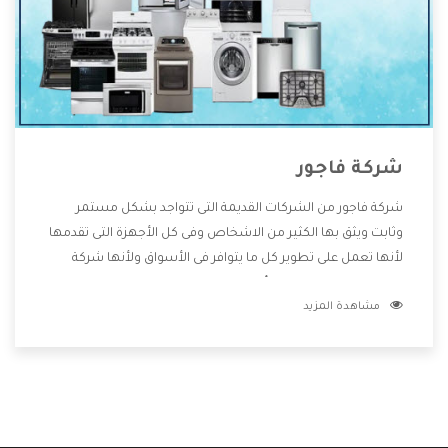
شركة فاجور
شركة فاجور من الشركات القديمة التى تتواجد بشكل مستمر
وثابت ويثق بها الكثير من الاشخاص وفى كل الأجهزة التى تقدمها
لأنها تعمل على تطوير كل ما يتوافر فى الأسواق ولأنها شركة
معروفة تهتم جدا بتوفير أفضل خدمات ما بعد البيع مع المنتجات
مشاهدة المزيد
وتقدم للعملاء أقوى العروض والخصومات التى تسهل على
المستهلك الاستمتاع بشراء جميع ما نقدمه لكم معنا هتجد كل
ما هو جديد وأفضل