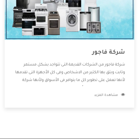
شركة فاجور
شركة فاجور من الشركات القديمة التى تتواجد بشكل مستمر
وثابت ويثق بها الكثير من الاشخاص وفى كل الأجهزة التى تقدمها
لأنها تعمل على تطوير كل ما يتوافر فى الأسواق ولأنها شركة
معروفة تهتم جدا بتوفير أفضل خدمات ما بعد البيع مع المنتجات
مشاهدة المزيد
وتقدم للعملاء أقوى العروض والخصومات التى تسهل على
المستهلك الاستمتاع بشراء جميع ما نقدمه لكم معنا هتجد كل
ما هو جديد وأفضل