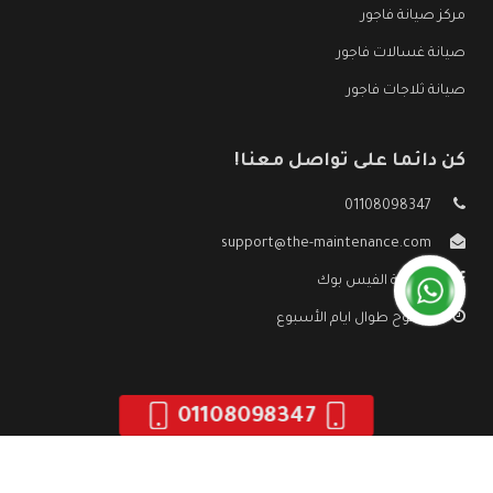
مركز صيانة فاجور
صيانة غسالات فاجور
صيانة ثلاجات فاجور
كن دائما على تواصل معنا!
01108098347
support@the-maintenance.com
صفحة الفيس بوك
مفتوح طوال ايام الأسبوع
01108098347
جميع الحقوق محفوظه ©
صيانة فاجور