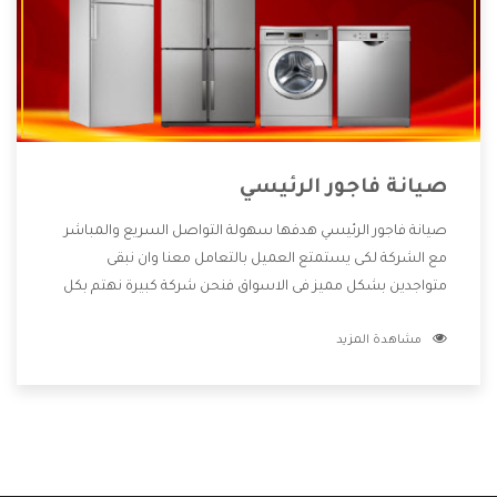
صيانة فاجور الرئيسي
صيانة فاجور الرئيسي هدفها سهولة التواصل السريع والمباشر
مع الشركة لكى يستمتع العميل بالتعامل معنا وان نبقى
متواجدين بشكل مميز فى الاسواق فنحن شركة كبيرة نهتم بكل
التفاصيل المهمة للعميل وان يستمتع بالخدمات التى تنفرد
مشاهدة المزيد
الشركة بها والتى تكون منها خدمة الصيانة التى تكون من أهم
الخدمات التى يرغب بها العميل لأنها تحافظ على كفاءة المنتج
كما أن شركة فاجور تقدم لنا جميع الأجهزة التى نبحث عنها وأقوى
الأسعار التى تكون مناسبة لكثير من العملاء