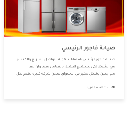
صيانة فاجور الرئيسي
صيانة فاجور الرئيسي هدفها سهولة التواصل السريع والمباشر
مع الشركة لكى يستمتع العميل بالتعامل معنا وان نبقى
متواجدين بشكل مميز فى الاسواق فنحن شركة كبيرة نهتم بكل
التفاصيل المهمة للعميل وان يستمتع بالخدمات التى تنفرد
مشاهدة المزيد
الشركة بها والتى تكون منها خدمة الصيانة التى تكون من أهم
الخدمات التى يرغب بها العميل لأنها تحافظ على كفاءة المنتج
كما أن شركة فاجور تقدم لنا جميع الأجهزة التى نبحث عنها وأقوى
الأسعار التى تكون مناسبة لكثير من العملاء