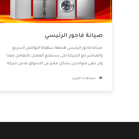
صيانة فاجور الرئيسي
صيانة فاجور الرئيسي هدفها سهولة التواصل السريع
والمباشر مع الشركة لكى يستمتع العميل بالتعامل معنا
وان نبقى متواجدين بشكل مميز فى الاسواق فنحن شركة
كبيرة نهتم بكل التفاصيل المهمة للعميل وان يستمتع
مشاهدة المزيد
بالخدمات التى تنفرد الشركة بها والتى تكون منها خدمة
الصيانة التى تكون من أهم الخدمات التى يرغب بها
العميل لأنها تحافظ على كفاءة المنتج كما أن شركة
فاجور تقدم لنا جميع الأجهزة التى نبحث عنها وأقوى
الأسعار التى تكون مناسبة لكثير من العملاء