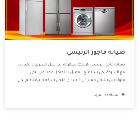
صيانة فاجور الرئيسي
صيانة فاجور الرئيسي هدفها سهولة التواصل السريع والمباشر
مع الشركة لكى يستمتع العميل بالتعامل معنا وان نبقى
متواجدين بشكل مميز فى الاسواق فنحن شركة كبيرة نهتم بكل
التفاصيل المهمة للعميل وان يستمتع بالخدمات التى تنفرد
مشاهدة المزيد
الشركة بها والتى تكون منها خدمة الصيانة التى تكون من أهم
الخدمات التى يرغب بها العميل لأنها تحافظ على كفاءة المنتج
كما أن شركة فاجور تقدم لنا جميع الأجهزة التى نبحث عنها وأقوى
الأسعار التى تكون مناسبة لكثير من العملاء