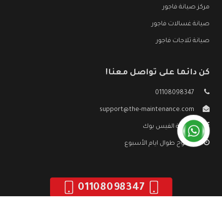
مركز صيانة فاجور
صيانة غسالات فاجور
صيانة ثلاجات فاجور
كن دائما على تواصل معنا!
01108098347
support@the-maintenance.com
صفحة الفيس بوك
مفتوح طوال ايام الأسبوع
01108098347
جميع الحقوق محفوظه ©
صيانة فاجور