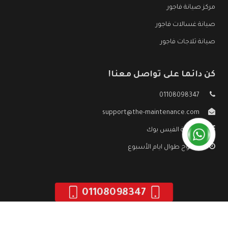
مركز صيانة فاجور
صيانة غسالات فاجور
صيانة ثلاجات فاجور
كن دائما على تواصل معنا!
01108098347
support@the-maintenance.com
صفحة الفيس بوك
مفتوح طوال ايام الأسبوع
01108098347
جميع الحقوق محفوظه ©
صيانة فاجور