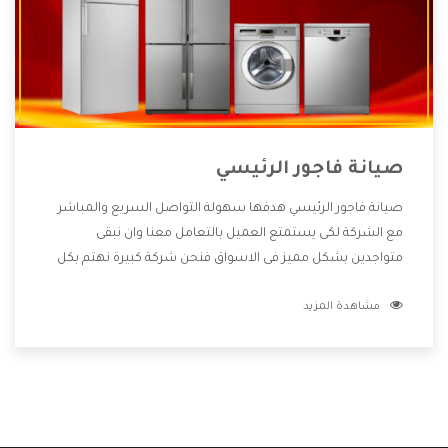
صيانة فاجور الرئيسي
صيانة فاجور الرئيسي هدفها سهولة التواصل السريع والمباشر
مع الشركة لكى يستمتع العميل بالتعامل معنا وان نبقى
متواجدين بشكل مميز فى الاسواق فنحن شركة كبيرة نهتم بكل
التفاصيل المهمة للعميل وان يستمتع بالخدمات التى تنفرد
مشاهدة المزيد
الشركة بها والتى تكون منها خدمة الصيانة التى تكون من أهم
الخدمات التى يرغب بها العميل لأنها تحافظ على كفاءة المنتج
كما أن شركة فاجور تقدم لنا جميع الأجهزة التى نبحث عنها وأقوى
الأسعار التى تكون مناسبة لكثير من العملاء