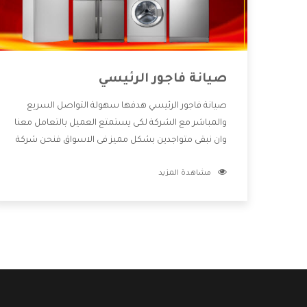
صيانة فاجور الرئيسي
صيانة فاجور الرئيسي هدفها سهولة التواصل السريع
والمباشر مع الشركة لكى يستمتع العميل بالتعامل معنا
وان نبقى متواجدين بشكل مميز فى الاسواق فنحن شركة
كبيرة نهتم بكل التفاصيل المهمة للعميل وان يستمتع
مشاهدة المزيد
بالخدمات التى تنفرد الشركة بها والتى تكون منها خدمة
الصيانة التى تكون من أهم الخدمات التى يرغب بها
العميل لأنها تحافظ على كفاءة المنتج كما أن شركة
فاجور تقدم لنا جميع الأجهزة التى نبحث عنها وأقوى
الأسعار التى تكون مناسبة لكثير من العملاء