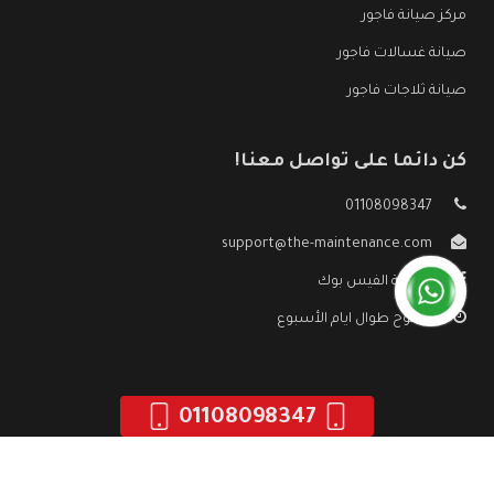
مركز صيانة فاجور
صيانة غسالات فاجور
صيانة ثلاجات فاجور
كن دائما على تواصل معنا!
01108098347
support@the-maintenance.com
صفحة الفيس بوك
مفتوح طوال ايام الأسبوع
01108098347
جميع الحقوق محفوظه ©
صيانة فاجور