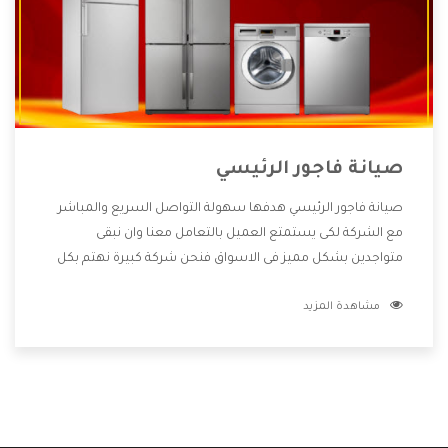
صيانة فاجور الرئيسي
صيانة فاجور الرئيسي هدفها سهولة التواصل السريع والمباشر
مع الشركة لكى يستمتع العميل بالتعامل معنا وان نبقى
متواجدين بشكل مميز فى الاسواق فنحن شركة كبيرة نهتم بكل
التفاصيل المهمة للعميل وان يستمتع بالخدمات التى تنفرد
مشاهدة المزيد
الشركة بها والتى تكون منها خدمة الصيانة التى تكون من أهم
الخدمات التى يرغب بها العميل لأنها تحافظ على كفاءة المنتج
كما أن شركة فاجور تقدم لنا جميع الأجهزة التى نبحث عنها وأقوى
الأسعار التى تكون مناسبة لكثير من العملاء