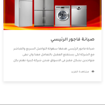
صيانة فاجور الرئيسي
صيانة فاجور الرئيسي هدفها سهولة التواصل السريع والمباشر
مع الشركة لكى يستمتع العميل بالتعامل معنا وان نبقى
متواجدين بشكل مميز فى الاسواق فنحن شركة كبيرة نهتم بكل
التفاصيل المهمة للعميل وان يستمتع بالخدمات التى تنفرد
مشاهدة المزيد
الشركة بها والتى تكون منها خدمة الصيانة التى تكون من أهم
الخدمات التى يرغب بها العميل لأنها تحافظ على كفاءة المنتج
كما أن شركة فاجور تقدم لنا جميع الأجهزة التى نبحث عنها وأقوى
الأسعار التى تكون مناسبة لكثير من العملاء