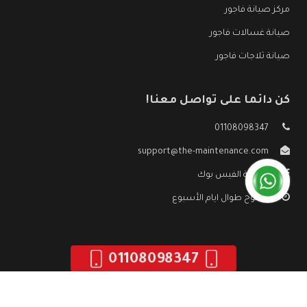
مركز صيانة فاجور
صيانة غسالات فاجور
صيانة ثلاجات فاجور
كن دائما على تواصل معنا!
01108098347
support@the-maintenance.com
صفحة الفيس بوك
مفتوح طوال ايام الأسبوع
01108098347
جميع الحقوق محفوظه ©
صيانة فاجور