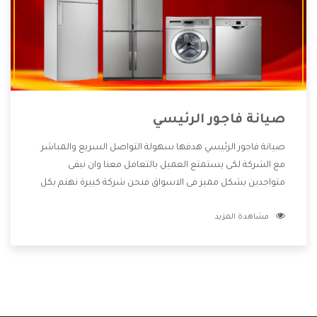
صيانة فاجور الرئيسي
صيانة فاجور الرئيسي هدفها سهولة التواصل السريع والمباشر
مع الشركة لكى يستمتع العميل بالتعامل معنا وان نبقى
متواجدين بشكل مميز فى الاسواق فنحن شركة كبيرة نهتم بكل
التفاصيل المهمة للعميل وان يستمتع بالخدمات التى تنفرد
مشاهدة المزيد
الشركة بها والتى تكون منها خدمة الصيانة التى تكون من أهم
الخدمات التى يرغب بها العميل لأنها تحافظ على كفاءة المنتج
كما أن شركة فاجور تقدم لنا جميع الأجهزة التى نبحث عنها وأقوى
الأسعار التى تكون مناسبة لكثير من العملاء