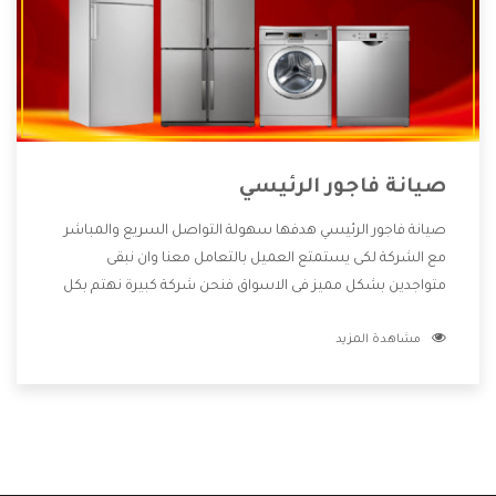
صيانة فاجور الرئيسي
صيانة فاجور الرئيسي هدفها سهولة التواصل السريع والمباشر
مع الشركة لكى يستمتع العميل بالتعامل معنا وان نبقى
متواجدين بشكل مميز فى الاسواق فنحن شركة كبيرة نهتم بكل
التفاصيل المهمة للعميل وان يستمتع بالخدمات التى تنفرد
مشاهدة المزيد
الشركة بها والتى تكون منها خدمة الصيانة التى تكون من أهم
الخدمات التى يرغب بها العميل لأنها تحافظ على كفاءة المنتج
كما أن شركة فاجور تقدم لنا جميع الأجهزة التى نبحث عنها وأقوى
الأسعار التى تكون مناسبة لكثير من العملاء