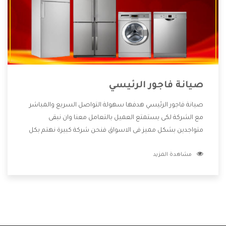
صيانة فاجور الرئيسي
صيانة فاجور الرئيسي هدفها سهولة التواصل السريع والمباشر
مع الشركة لكى يستمتع العميل بالتعامل معنا وان نبقى
متواجدين بشكل مميز فى الاسواق فنحن شركة كبيرة نهتم بكل
التفاصيل المهمة للعميل وان يستمتع بالخدمات التى تنفرد
مشاهدة المزيد
الشركة بها والتى تكون منها خدمة الصيانة التى تكون من أهم
الخدمات التى يرغب بها العميل لأنها تحافظ على كفاءة المنتج
كما أن شركة فاجور تقدم لنا جميع الأجهزة التى نبحث عنها وأقوى
الأسعار التى تكون مناسبة لكثير من العملاء