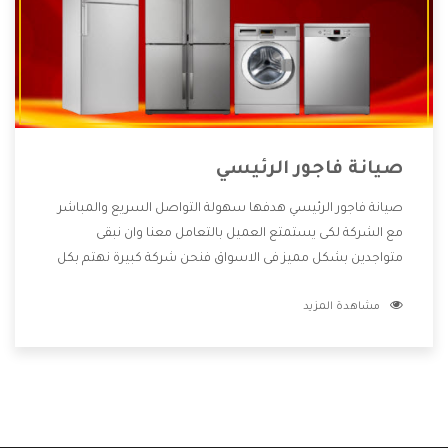
صيانة فاجور الرئيسي
صيانة فاجور الرئيسي هدفها سهولة التواصل السريع والمباشر
مع الشركة لكى يستمتع العميل بالتعامل معنا وان نبقى
متواجدين بشكل مميز فى الاسواق فنحن شركة كبيرة نهتم بكل
التفاصيل المهمة للعميل وان يستمتع بالخدمات التى تنفرد
مشاهدة المزيد
الشركة بها والتى تكون منها خدمة الصيانة التى تكون من أهم
الخدمات التى يرغب بها العميل لأنها تحافظ على كفاءة المنتج
كما أن شركة فاجور تقدم لنا جميع الأجهزة التى نبحث عنها وأقوى
الأسعار التى تكون مناسبة لكثير من العملاء