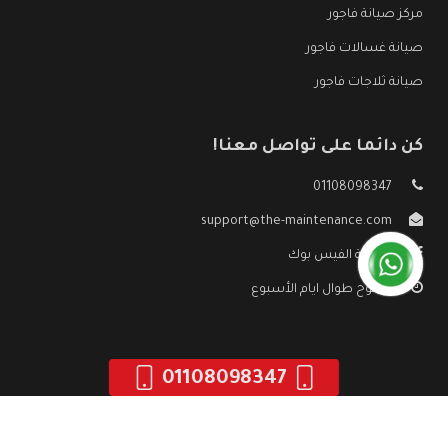
مركز صيانة فاجور
صيانة غسالات فاجور
صيانة ثلاجات فاجور
كن دائما على تواصل معنا!
01108098347
support@the-maintenance.com
صفحة الفيس بوك
مفتوح طوال ايام الأسبوع
01108098347
جميع الحقوق محفوظه ©
صيانة فاجور