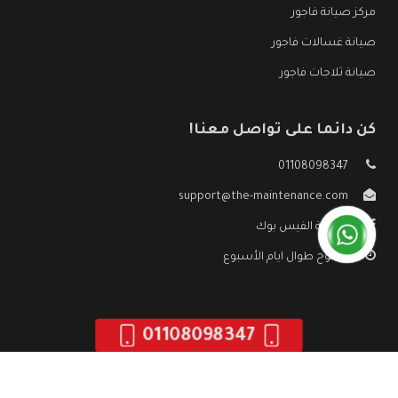
مركز صيانة فاجور
صيانة غسالات فاجور
صيانة ثلاجات فاجور
كن دائما على تواصل معنا!
01108098347
support@the-maintenance.com
صفحة الفيس بوك
مفتوح طوال ايام الأسبوع
01108098347
جميع الحقوق محفوظه ©
صيانة فاجور