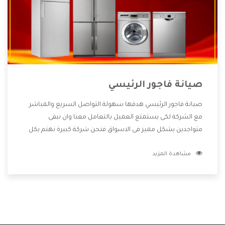
صيانة فاجور الرئيسي
صيانة فاجور الرئيسي هدفها سهولة التواصل السريع والمباشر
مع الشركة لكى يستمتع العميل بالتعامل معنا وان نبقى
متواجدين بشكل مميز فى الاسواق فنحن شركة كبيرة نهتم بكل
التفاصيل المهمة للعميل وان يستمتع بالخدمات التى تنفرد
مشاهدة المزيد
الشركة بها والتى تكون منها خدمة الصيانة التى تكون من أهم
الخدمات التى يرغب بها العميل لأنها تحافظ على كفاءة المنتج
كما أن شركة فاجور تقدم لنا جميع الأجهزة التى نبحث عنها وأقوى
الأسعار التى تكون مناسبة لكثير من العملاء