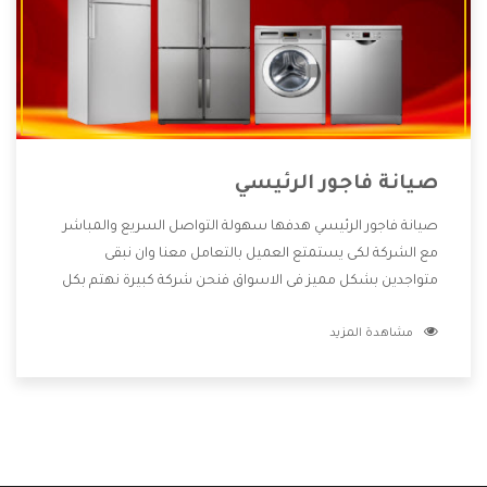
صيانة فاجور الرئيسي
صيانة فاجور الرئيسي هدفها سهولة التواصل السريع والمباشر
مع الشركة لكى يستمتع العميل بالتعامل معنا وان نبقى
متواجدين بشكل مميز فى الاسواق فنحن شركة كبيرة نهتم بكل
التفاصيل المهمة للعميل وان يستمتع بالخدمات التى تنفرد
مشاهدة المزيد
الشركة بها والتى تكون منها خدمة الصيانة التى تكون من أهم
الخدمات التى يرغب بها العميل لأنها تحافظ على كفاءة المنتج
كما أن شركة فاجور تقدم لنا جميع الأجهزة التى نبحث عنها وأقوى
الأسعار التى تكون مناسبة لكثير من العملاء