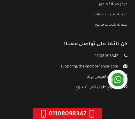
مركز صيانة فاجور
صيانة غسالات فاجور
صيانة ثلاجات فاجور
كن دائما على تواصل معنا!
01108098347
support@the-maintenance.com
صفحة الفيس بوك
مفتوح طوال ايام الأسبوع
01108098347
جميع الحقوق محفوظه ©
صيانة فاجور