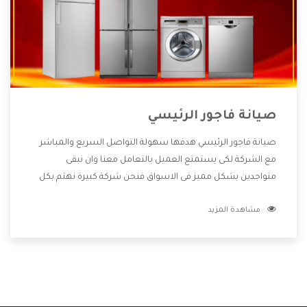
صيانة فاجور الرئيسي
صيانة فاجور الرئيسي هدفها سهولة التواصل السريع والمباشر
مع الشركة لكى يستمتع العميل بالتعامل معنا وان نبقى
متواجدين بشكل مميز فى الاسواق فنحن شركة كبيرة نهتم بكل
التفاصيل المهمة للعميل وان يستمتع بالخدمات التى تنفرد
مشاهدة المزيد
الشركة بها والتى تكون منها خدمة الصيانة التى تكون من أهم
الخدمات التى يرغب بها العميل لأنها تحافظ على كفاءة المنتج
كما أن شركة فاجور تقدم لنا جميع الأجهزة التى نبحث عنها وأقوى
الأسعار التى تكون مناسبة لكثير من العملاء