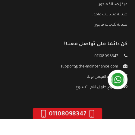
مركز صيانة فاجور
صيانة غسالات فاجور
صيانة ثلاجات فاجور
كن دائما على تواصل معنا!
01108098347
support@the-maintenance.com
صفحة الفيس بوك
مفتوح طوال ايام الأسبوع
01108098347
جميع الحقوق محفوظه ©
صيانة فاجور