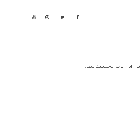
وان ايزى فاجور لوجستيك مصر.