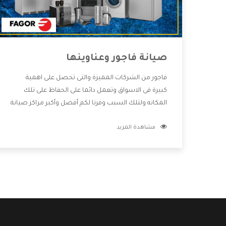
صيانة فاجور وعناوينها
فاجور من الشركات المميزة والتى تحصل على اهمية
كبيرة فى الاسواق وتعمل دائما على الحفاظ على تلك
المكانه ولتلك السبب وفرنا لكم أفضل وأكبر مراكز صيانة
فاجور وعناوينها حتى يكون قريب من كل العملاء
مشاهدة المزيد
ويستطيع القيام بتصليح جميع المنتجات دون اى ازعاج
كما أننا نهتم بكل ما يحتاجه المستهلك لكى نحافظ على
ثقتهم بنا ،وهتستمتع بأقوى العروض والخدمات ما بعد
البيع التى ترضى العميل