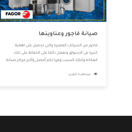
صيانة فاجور وعناوينها
فاجور من الشركات المميزة والتى تحصل على اهمية
كبيرة فى الاسواق وتعمل دائما على الحفاظ على تلك
المكانه ولتلك السبب وفرنا لكم أفضل وأكبر مراكز صيانة
فاجور وعناوينها حتى يكون قريب من كل العملاء
مشاهدة المزيد
ويستطيع القيام بتصليح جميع المنتجات دون اى ازعاج
كما أننا نهتم بكل ما يحتاجه المستهلك لكى نحافظ على
ثقتهم بنا ،وهتستمتع بأقوى العروض والخدمات ما بعد
البيع التى ترضى العميل